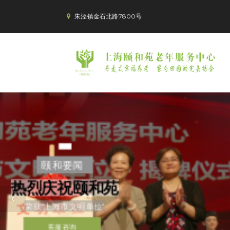
朱泾镇金石北路7800号